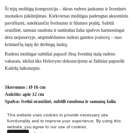
Ši trijų moliūgų kompozicija – tikras rudens jaukumo ir šventinės
nuotaikos įsikūnijimas. Kiekvienas moliūgas padengtas aksominiu
paviršiumi, suteikiančiu švelnumo ir šilumos pojūtį. Subtili
oranžinė, tamsiai raudona ir natūraliai žalia spalvos harmoningai
dera tarpusavyje, atspindėdamos rudens gamtos įvairovę – nuo
krintančių lapų iki derlingų laukų.
Rudens moliūgai subtiliai papuoš Jūsų šventinį stalą rudens
vakarais, ideliai tiks Helovyno dekoracijoms ar židiniui papuošti
Kalėdų laikotarpiu.
Skersmuo : Ø 16 cm
Aukštis: apie 12 cm
Spalva: švelni oranžinė, subtili raudona ir samanų žalia
Medžiaga: tekstilė (aksomas), putų polistirolas
This website uses cookies to provide necessary site
Kiekis: 3 vnt
functionality and to improve your experience. By using this
website, you agree to our use of cookies.