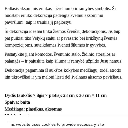
Baltasis aksominis ėriukas – švelnumo ir ramybės simbolis. Ši
nuostabi ėriuko dekoracija padengta švelniu aksominiu
paviršiumi, taip ir traukia jį paglostyti.
Ši dekoracija idealiai tinka žiemos švenčių dekoracijoms. Jis taip
pat puikiai tiks Velykų stalui ar pavasario bei krikštynų šventės
kompozicijoms, suteikdamas šventei šilumos ir gyvybės.
Pastatykite jį ant komodos, šventinio stalo, židinio atbrailos ar
palangės – ir pajuskite kaip šiluma ir ramybė užpildo Jūsų namus!
Dekoracija pagaminta iš aukštos kokybės medžiagų, todėl atrodo
itin tikroviškai ir yra maloni liesti dėl švelnaus aksomo paviršiaus.
Dydis (aukštis × ilgis × plotis): 28 cm x 30 cm × 11 cm
Spalva: balta
Medžiaga: plastikas, aksomas
Kiekis: 1 vnt
This website uses cookies to provide necessary site
Svoris: 0,59 kg