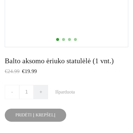
Balto aksomo ėriuko statulėlė (1 vnt.)
€24.99
€19.99
-
+
Išparduota
PRIDĖTI Į KREPŠELĮ