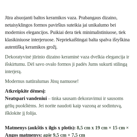
Jūra alsuojanti baltos keramikos vaza. Prabangaus dizaino,
netaisyklingos formos paviršius suteikia jai unikalumo bei
modernios elegancijos. Puikiai dera tiek minimalistiniuose, tiek
klasikiniuose interjeruose. Nepriekaištingai balta spalva išryškina
autentišką keramikos grožį.
Dekoratyvinė jūrinio dizaino keraminė vaza dvelkia elegancija ir
išskirtumu. Dėl savo ovalo formos ji padės Jums sukurti stilingą
interjerą.
Modernus natūralumas Jūsų namuose!
Atkreipkite dėmesį:
Neatspari vandeniui
– tinka sausam dekoravimui ir sausoms
gėlių puokštėms. Jei norite naudoti kaip vazoną ar sodintuvą,
išklokite jį folija.
Matmenys (aukštis x ilgis x plotis):
8,5 cm x 19 cm × 15 cm ×
Angos matmenys:
apie 9,5 cm × 7,5 cm