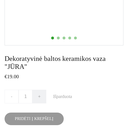
Dekoratyvinė baltos keramikos vaza
"JŪRA"
€19.00
-
+
Išparduota
PRIDĖTI Į KREPŠELĮ