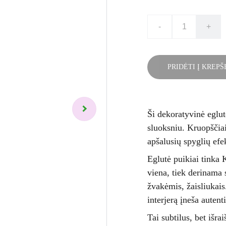
-
+
PRIDĖTI Į KREPŠ
Ši dekoratyvinė eglut
sluoksniu. Kruopščiai
apšalusių spyglių efe
Eglutė puikiai tinka 
viena, tiek derinama 
žvakėmis, žaisliukais
interjerą įneša auten
Tai subtilus, bet išr