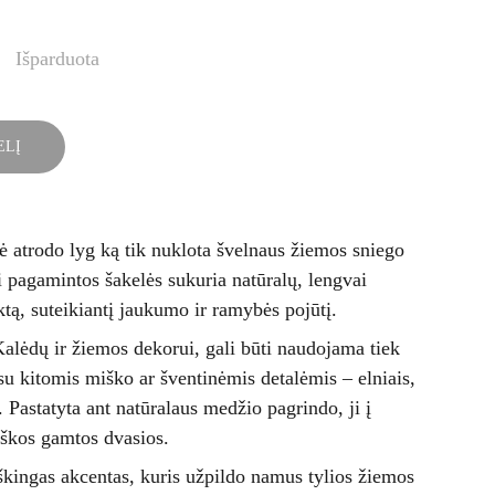
Išparduota
ELĮ
ė atrodo lyg ką tik nuklota švelnaus žiemos sniego
 pagamintos šakelės sukuria natūralų, lengvai
ktą, suteikiantį jaukumo ir ramybės pojūtį.
Kalėdų ir žiemos dekorui, gali būti naudojama tiek
su kitomis miško ar šventinėmis detalėmis – elniais,
. Pastatyta ant natūralaus medžio pagrindo, ji į
tiškos gamtos dvasios.
aiškingas akcentas, kuris užpildo namus tylios žiemos