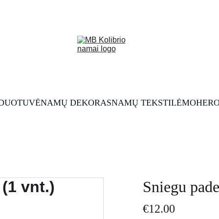
RDUOTUVĖ
NAMŲ DEKORAS
NAMŲ TEKSTILĖ
MOHERO
Sniegu paden
€12.00