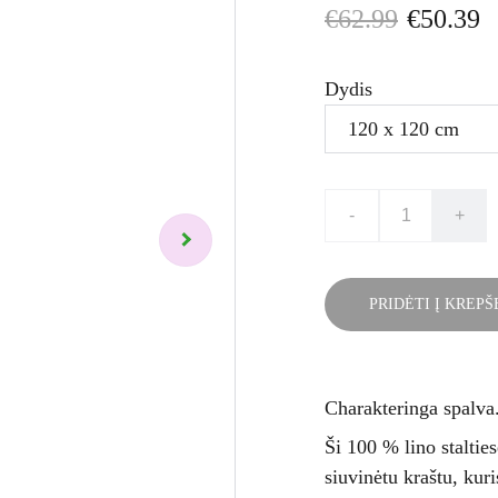
€62.99
€50.39
Dydis
-
+
PRIDĖTI Į KREPŠ
Charakteringa spalva. 
Ši 100 % lino stalties
siuvinėtu kraštu, kuri