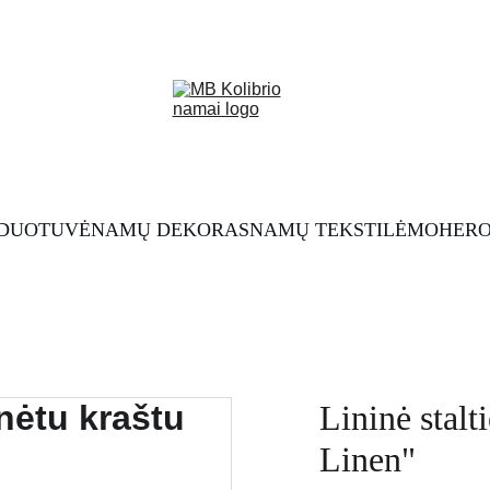
RDUOTUVĖ
NAMŲ DEKORAS
NAMŲ TEKSTILĖ
MOHERO
Lininė stalt
Linen"