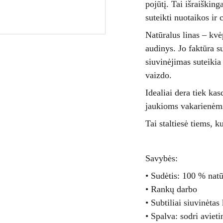
pojūtį. Tai išraišking
suteikti nuotaikos ir 
Natūralus linas – kvė
audinys. Jo faktūra s
siuvinėjimas suteikia
vaizdo.
Idealiai dera tiek ka
jaukioms vakarienėms
Tai staltiesė tiems, k
Savybės:
• Sudėtis: 100 % natū
• Rankų darbo
• Subtiliai siuvinėtas
• Spalva: sodri avieti