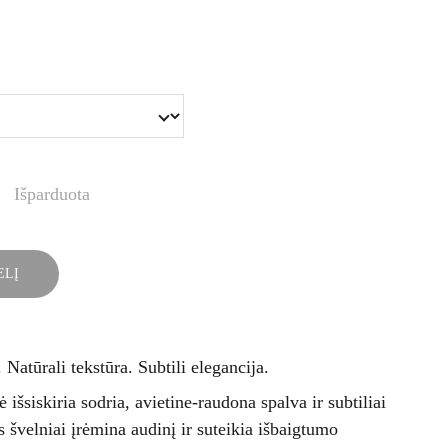
Išparduota
ELĮ
Natūrali tekstūra. Subtili elegancija.
ė išsiskiria sodria, avietine-raudona spalva ir subtiliai
s švelniai įrėmina audinį ir suteikia išbaigtumo