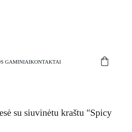
S GAMINIAI
KONTAKTAI
iesė su siuvinėtu kraštu "Spicy