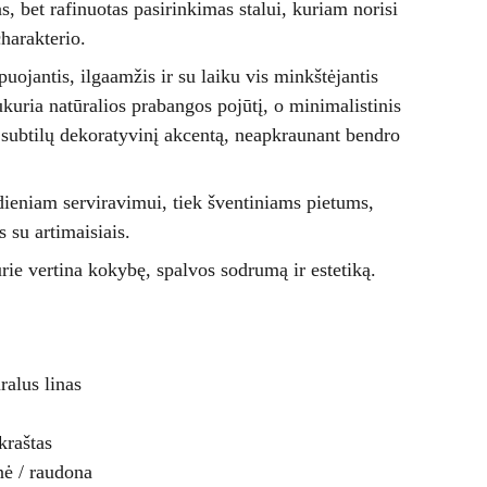
as, bet rafinuotas pasirinkimas stalui, kuriam norisi
charakterio.
puojantis, ilgaamžis ir su laiku vis minkštėjantis
ukuria natūralios prabangos pojūtį, o minimalistinis
 subtilų dekoratyvinį akcentą, neapkraunant bendro
sdieniam serviravimui, tiek šventiniams pietums,
 su artimaisiais.
urie vertina kokybę, spalvos sodrumą ir estetiką.
ralus linas
 kraštas
nė / raudona