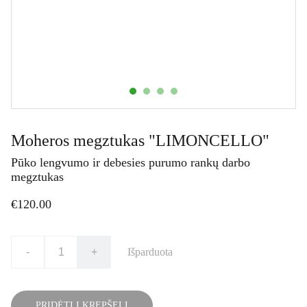
Moheros megztukas "LIMONCELLO"
Pūko lengvumo ir debesies purumo rankų darbo
megztukas
€120.00
-
+
Išparduota
PRIDĖTI Į KREPŠELĮ