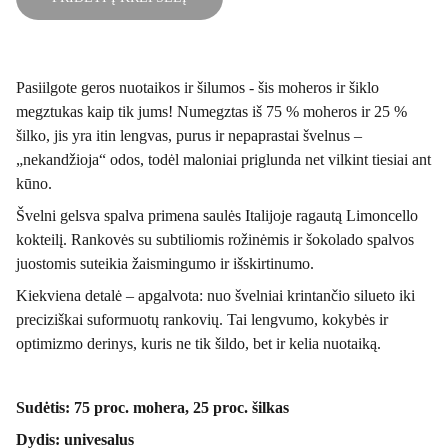
Pasiilgote geros nuotaikos ir šilumos - šis moheros ir šiklo
megztukas kaip tik jums! Numegztas iš 75 % moheros ir 25 %
šilko, jis yra itin lengvas, purus ir nepaprastai švelnus –
„nekandžioja“ odos, todėl maloniai priglunda net vilkint tiesiai ant
kūno.
Švelni gelsva spalva primena saulės Italijoje ragautą Limoncello
kokteilį. Rankovės su subtiliomis rožinėmis ir šokolado spalvos
juostomis suteikia žaismingumo ir išskirtinumo.
Kiekviena detalė – apgalvota: nuo švelniai krintančio silueto iki
preciziškai suformuotų rankovių. Tai lengvumo, kokybės ir
optimizmo derinys, kuris ne tik šildo, bet ir kelia nuotaiką.
Sudėtis: 75 proc. mohera, 25 proc. šilkas
Dydis: univesalus