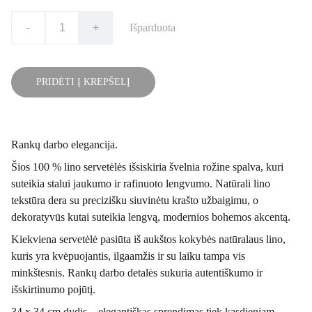
-
+
Išparduota
PRIDĖTI Į KREPŠELĮ
Rankų darbo elegancija.
Šios 100 % lino servetėlės išsiskiria švelnia rožine spalva, kuri
suteikia stalui jaukumo ir rafinuoto lengvumo. Natūrali lino
tekstūra dera su precizišku siuvinėtu krašto užbaigimu, o
dekoratyvūs kutai suteikia lengvą, modernios bohemos akcentą.
Kiekviena servetėlė pasiūta iš aukštos kokybės natūralaus lino,
kuris yra kvėpuojantis, ilgaamžis ir su laiku tampa vis
minkštesnis. Rankų darbo detalės sukuria autentiškumo ir
išskirtinumo pojūtį.
34 x 34 cm dydis – elegantiškas sprendimas tiek kasdieniam