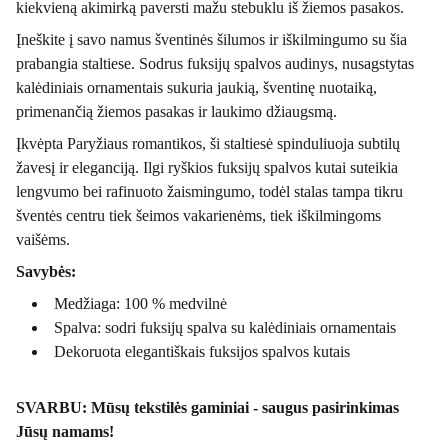
kiekvieną akimirką paversti mažu stebuklu iš žiemos pasakos.
Įneškite į savo namus šventinės šilumos ir iškilmingumo su šia
prabangia staltiese. Sodrus fuksijų spalvos audinys, nusagstytas
kalėdiniais ornamentais sukuria jaukią, šventinę nuotaiką,
primenančią žiemos pasakas ir laukimo džiaugsmą.
Įkvėpta Paryžiaus romantikos, ši staltiesė spinduliuoja subtilų
žavesį ir eleganciją. Ilgi ryškios fuksijų spalvos kutai suteikia
lengvumo bei rafinuoto žaismingumo, todėl stalas tampa tikru
šventės centru tiek šeimos vakarienėms, tiek iškilmingoms
vaišėms.
Savybės:
Medžiaga: 100 % medvilnė
Spalva: sodri fuksijų spalva su kalėdiniais ornamentais
Dekoruota elegantiškais fuksijos spalvos kutais
SVARBU: Mūsų tekstilės gaminiai - saugus pasirinkimas
Jūsų namams!