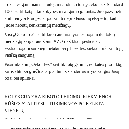
Tekstilės gaminiams naudojami audiniai turi „Oeko-Tex Standard
100“ sertifikatą – tai kokybės ir saugumo garantas. Juo pažymėti
audiniai yra kruopščiai patikrinti nepriklausomų ekspertų, kad
juose nebūtų kenksmingų medžiagų.
Visi „Oeko-Tex“ sertifikuoti audiniai yra testuojami dėl tokių
medžiagų kaip draudžiami AZO dažikliai, pesticidai,
ekstrahuojami sunkieji metalai bei pH vertės, siekiant užtikrinti jų
visišką saugumą.
Pasirinkdami „Oeko-Tex“ sertifikuotą gaminį, renkatės produktą,
kuris atitinka griežtus tarptautinius standartus ir yra saugus Jūsų
odai bei aplinkai.
KOLEKCIJA YRA RIBOTO LEIDIMO. KIEKVIENOS
RŪŠIES STALTIESIŲ TURIME VOS PO KELETĄ
VIENETŲ
Staltiesės matmenys (su kutais): 170 cm x 250 cm
This website uses cookies to provide necessary site
Kutų ilgis apie 15 cm