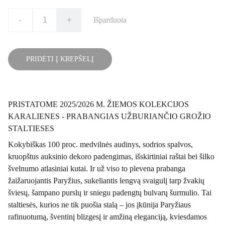
-
+
Išparduota
PRIDĖTI Į KREPŠELĮ
PRISTATOME 2025/2026 M. ŽIEMOS KOLEKCIJOS
KARALIENES - PRABANGIAS UŽBURIANČIO GROŽIO
STALTIESES
Kokybiškas 100 proc. medvilnės audinys, sodrios spalvos,
kruopštus auksinio dekoro padengimas, išskirtiniai raštai bei šilko
švelnumo atlasiniai kutai. Ir už viso to plevena prabanga
žaižaruojantis Paryžius, sukeliantis lengvą svaigulį tarp žvakių
šviesų, šampano purslų ir sniegu padengtų bulvarų šurmulio. Tai
staltiesės, kurios ne tik puošia stalą – jos įkūnija Paryžiaus
rafinuotumą, šventinį blizgesį ir amžiną eleganciją, kviesdamos