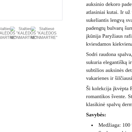
auksinio dekoro paden
atlasiniai kutai. Ir u
sukeliantis lengvą sv
padengtų bulvarų šurmu
įkūnija Paryžiaus raf
kviesdamos kiekvieną
Sodri raudona spalva,
sukuria elegantišką i
subtilios auksinės de
vakarienes ir šilčiau
Ši kolekcija įkvėpta
romantikos švente. St
klasikinė spalvų derm
Savybės:
Medžiaga: 100