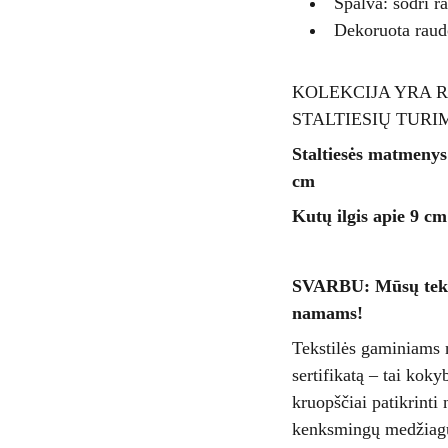
Spalva: sodri r
Dekoruota raudo
KOLEKCIJA YRA R
STALTIESIŲ TURI
Staltiesės matmenys
cm
Kutų ilgis apie 9 cm
SVARBU: Mūsų tekst
namams!
Tekstilės gaminiams 
sertifikatą – tai kok
kruopščiai patikrinti
kenksmingų medžiag