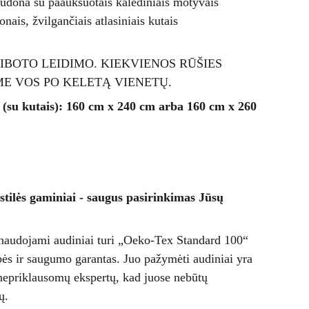
audona su paauksuotais kalėdiniais motyvais
nais, žvilgančiais atlasiniais kutais
IBOTO LEIDIMO. KIEKVIENOS RŪŠIES
ME VOS PO KELETĄ VIENETŲ.
 (su kutais): 160 cm x 240 cm arba 160 cm x 260
ilės gaminiai - saugus pasirinkimas Jūsų
naudojami audiniai turi „Oeko-Tex Standard 100“
ybės ir saugumo garantas. Juo pažymėti audiniai yra
 nepriklausomų ekspertų, kad juose nebūtų
ų.