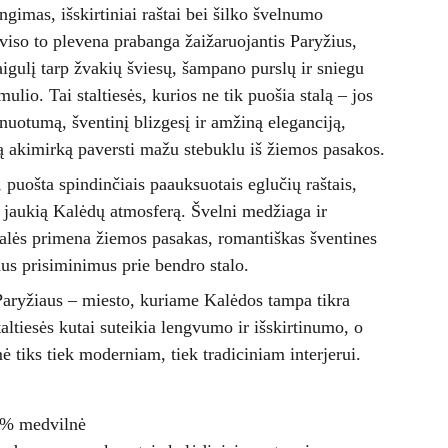
gimas, išskirtiniai raštai bei šilko švelnumo
ž viso to plevena prabanga žaižaruojantis Paryžius,
aigulį tarp žvakių šviesų, šampano purslų ir sniegu
lio. Tai staltiesės, kurios ne tik puošia stalą – jos
inuotumą, šventinį blizgesį ir amžiną eleganciją,
 akimirką paversti mažu stebuklu iš žiemos pasakos.
 puošta spindinčiais paauksuotais eglučių raštais,
r jaukią Kalėdų atmosferą. Švelni medžiaga ir
talės primena žiemos pasakas, romantiškas šventines
sius prisiminimus prie bendro stalo.
 Paryžiaus – miesto, kuriame Kalėdos tampa tikra
altiesės kutai suteikia lengvumo ir išskirtinumo, o
ė tiks tiek moderniam, tiek tradiciniam interjerui.
 % medvilnė