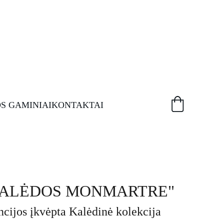
S GAMINIAI
KONTAKTAI
ė "KALĖDOS MONMARTRE"
ncijos įkvėpta Kalėdinė kolekcija