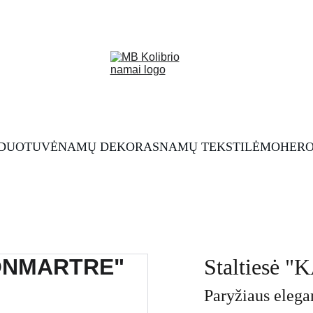
RDUOTUVĖ
NAMŲ DEKORAS
NAMŲ TEKSTILĖ
MOHERO
Stalties
Paryžiaus elega