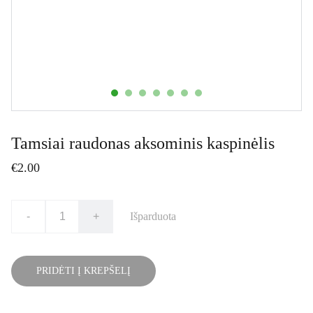
Tamsiai raudonas aksominis kaspinėlis
€2.00
-
+
Išparduota
PRIDĖTI Į KREPŠELĮ