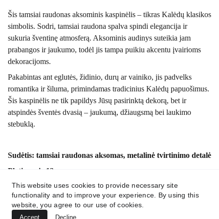
Šis tamsiai raudonas aksominis kaspinėlis – tikras Kalėdų klasikos
simbolis. Sodri, tamsiai raudona spalva spindi elegancija ir
sukuria šventinę atmosferą. Aksominis audinys suteikia jam
prabangos ir jaukumo, todėl jis tampa puikiu akcentu įvairioms
dekoracijoms.
Pakabintas ant eglutės, židinio, durų ar vainiko, jis padvelks
romantika ir šiluma, primindamas tradicinius Kalėdų papuošimus.
Šis kaspinėlis ne tik papildys Jūsų pasirinktą dekorą, bet ir
atspindės šventės dvasią – jaukumą, džiaugsmą bei laukimo
stebuklą.
Sudėtis: tamsiai raudonas aksomas, metalinė tvirtinimo detalė
Plotis: apie 12 cm
This website uses cookies to provide necessary site
Ilgis: apie 20 cm
functionality and to improve your experience. By using this
website, you agree to our use of cookies.
Accept
Decline