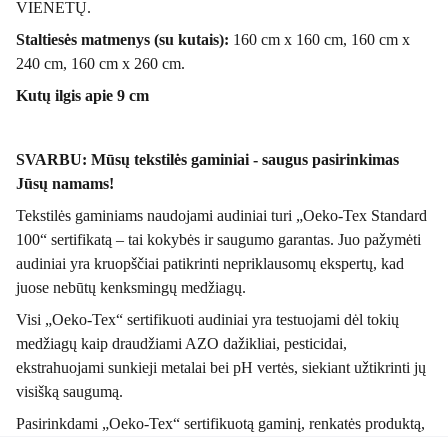
VIENETŲ.
Staltiesės matmenys (su kutais):
160 cm x 160 cm, 160 cm x
240 cm, 160 cm x 260 cm.
Kutų ilgis apie 9 cm
SVARBU: Mūsų tekstilės gaminiai - saugus pasirinkimas
Jūsų namams!
Tekstilės gaminiams naudojami audiniai turi „Oeko-Tex Standard
100“ sertifikatą – tai kokybės ir saugumo garantas. Juo pažymėti
audiniai yra kruopščiai patikrinti nepriklausomų ekspertų, kad
juose nebūtų kenksmingų medžiagų.
Visi „Oeko-Tex“ sertifikuoti audiniai yra testuojami dėl tokių
medžiagų kaip draudžiami AZO dažikliai, pesticidai,
ekstrahuojami sunkieji metalai bei pH vertės, siekiant užtikrinti jų
visišką saugumą.
Pasirinkdami „Oeko-Tex“ sertifikuotą gaminį, renkatės produktą,
kuris atitinka griežtus tarptautinius standartus ir yra saugus Jūsų