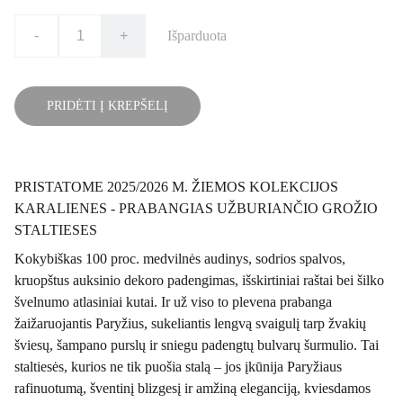
-
+
Išparduota
PRIDĖTI Į KREPŠELĮ
PRISTATOME 2025/2026 M. ŽIEMOS KOLEKCIJOS
KARALIENES - PRABANGIAS UŽBURIANČIO GROŽIO
STALTIESES
Kokybiškas 100 proc. medvilnės audinys, sodrios spalvos,
kruopštus auksinio dekoro padengimas, išskirtiniai raštai bei šilko
švelnumo atlasiniai kutai. Ir už viso to plevena prabanga
žaižaruojantis Paryžius, sukeliantis lengvą svaigulį tarp žvakių
šviesų, šampano purslų ir sniegu padengtų bulvarų šurmulio. Tai
staltiesės, kurios ne tik puošia stalą – jos įkūnija Paryžiaus
rafinuotumą, šventinį blizgesį ir amžiną eleganciją, kviesdamos