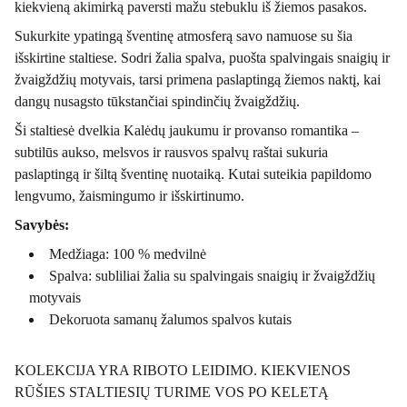
kiekvieną akimirką paversti mažu stebuklu iš žiemos pasakos.
Sukurkite ypatingą šventinę atmosferą savo namuose su šia
išskirtine staltiese. Sodri žalia spalva, puošta spalvingais snaigių ir
žvaigždžių motyvais, tarsi primena paslaptingą žiemos naktį, kai
dangų nusagsto tūkstančiai spindinčių žvaigždžių.
Ši staltiesė dvelkia Kalėdų jaukumu ir provanso romantika –
subtilūs aukso, melsvos ir rausvos spalvų raštai sukuria
paslaptingą ir šiltą šventinę nuotaiką. Kutai suteikia papildomo
lengvumo, žaismingumo ir išskirtinumo.
Savybės:
Medžiaga: 100 % medvilnė
Spalva: subliliai žalia su spalvingais snaigių ir žvaigždžių
motyvais
Dekoruota samanų žalumos spalvos kutais
KOLEKCIJA YRA RIBOTO LEIDIMO. KIEKVIENOS
RŪŠIES STALTIESIŲ TURIME VOS PO KELETĄ